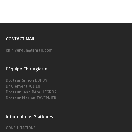
CONTACT MAIL
chir.verdun@gmail.com
l’Equipe Chirurgicale
Docteur Simon DUPUY
Dr Clément JULIEN
Docteur Jean Rémi LEGROS
Docteur Marion TAVERNIER
Informations Pratiques
CONSULTATIONS