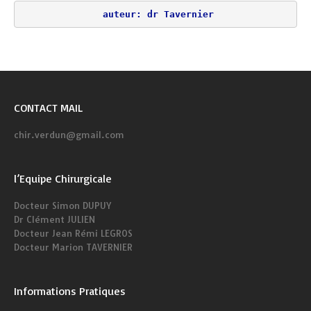
auteur: dr Tavernier
CONTACT MAIL
chir.verdun@gmail.com
l’Equipe Chirurgicale
Docteur Simon DUPUY
Dr Clément JULIEN
Docteur Jean Rémi LEGROS
Docteur Marion TAVERNIER
Informations Pratiques