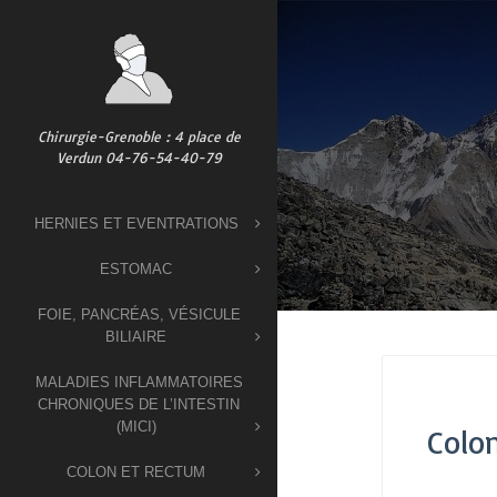
Skip
to
content
Chirurgie-Grenoble : 4 place de
Verdun 04-76-54-40-79
HERNIES ET EVENTRATIONS
ESTOMAC
FOIE, PANCRÉAS, VÉSICULE
BILIAIRE
MALADIES INFLAMMATOIRES
CHRONIQUES DE L’INTESTIN
(MICI)
Colo
COLON ET RECTUM